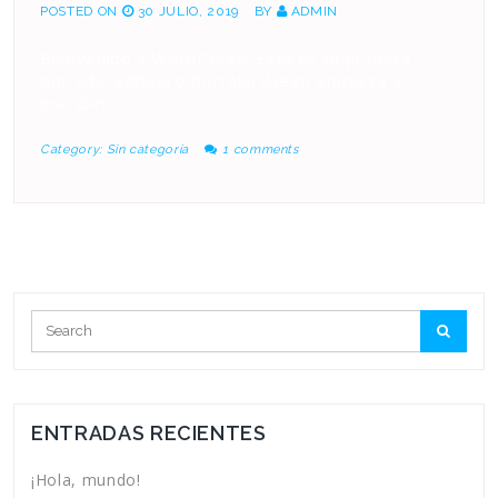
POSTED ON
30 JULIO, 2019
BY
ADMIN
Bienvenido a WordPress. Esta es tu primera
entrada. Edítala o bórrala, ¡luego empieza a
escribir!
Category:
Sin categoría
1 comments
ENTRADAS RECIENTES
¡Hola, mundo!