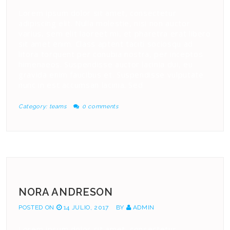
Lorem ipsum dolor sit amet, consectetur
adipiscing elit. Nulla molestie, nisi non auctor
varius, sem elit laoreet mi, et pharetra erat libero
sit amet enim. Class aptent taciti sociosqu ad
litora torquent per conubia nostra, per inceptos
himenaeos. Suspendisse auctor lacinia dui, eu
gravida enim faucibus et. Suspendisse vulputate
nunc in est accumsan lacinia. Sed
Category:
teams
0 comments
NORA ANDRESON
POSTED ON
14 JULIO, 2017
BY
ADMIN
Lorem ipsum dolor sit amet, consectetur