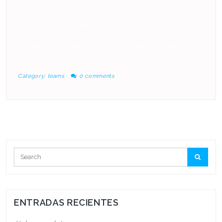
varius, sem elit laoreet mi, et pharetra erat libero
sit amet enim. Class aptent taciti sociosqu ad
litora torquent per conubia nostra, per inceptos
himenaeos. Suspendisse auctor lacinia dui, eu
gravida enim faucibus et. Suspendisse vulputate
nunc in est accumsan lacinia. Sed
Category:
teams
0 comments
ENTRADAS RECIENTES