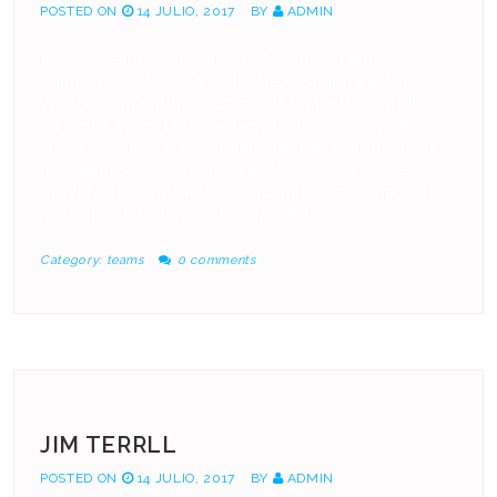
POSTED ON
14 JULIO, 2017
BY
ADMIN
Lorem ipsum dolor sit amet, consectetur
adipiscing elit. Nulla molestie, nisi non auctor
varius, sem elit laoreet mi, et pharetra erat libero
sit amet enim. Class aptent taciti sociosqu ad
litora torquent per conubia nostra, per inceptos
himenaeos. Suspendisse auctor lacinia dui, eu
gravida enim faucibus et. Suspendisse vulputate
nunc in est accumsan lacinia. Sed
Category:
teams
0 comments
JIM TERRLL
POSTED ON
14 JULIO, 2017
BY
ADMIN