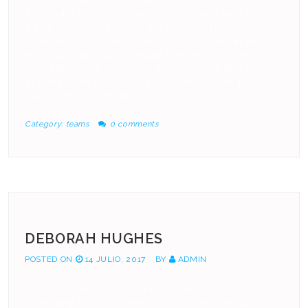
adipiscing elit. Nulla molestie, nisi non auctor
varius, sem elit laoreet mi, et pharetra erat libero
sit amet enim. Class aptent taciti sociosqu ad
litora torquent per conubia nostra, per inceptos
himenaeos. Suspendisse auctor lacinia dui, eu
gravida enim faucibus et. Suspendisse vulputate
nunc in est accumsan lacinia. Sed
Category:
teams
0 comments
DEBORAH HUGHES
POSTED ON
14 JULIO, 2017
BY
ADMIN
Lorem ipsum dolor sit amet, consectetur
adipiscing elit. Nulla molestie, nisi non auctor