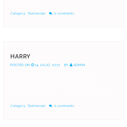
sit amet enim.
Category:
Testimonial
0 comments
HARRY
POSTED ON
14 JULIO, 2017
BY
ADMIN
Lorem ipsum dolor sit amet, consectetur
adipiscing elit. Nulla molestie, nisi non auctor
varius, sem elit laoreet mi, et pharetra erat libero
sit amet enim.
Category:
Testimonial
0 comments