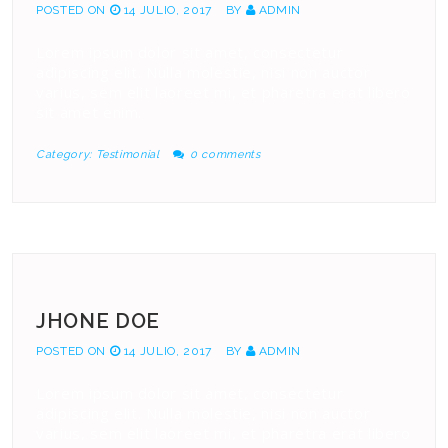
POSTED ON
14 JULIO, 2017
BY
ADMIN
Lorem ipsum dolor sit amet, consectetur
adipiscing elit. Nulla molestie, nisi non auctor
varius, sem elit laoreet mi, et pharetra erat libero
sit amet enim.
Category:
Testimonial
0 comments
JHONE DOE
POSTED ON
14 JULIO, 2017
BY
ADMIN
Lorem ipsum dolor sit amet, consectetur
adipiscing elit. Nulla molestie, nisi non auctor
varius, sem elit laoreet mi, et pharetra erat libero