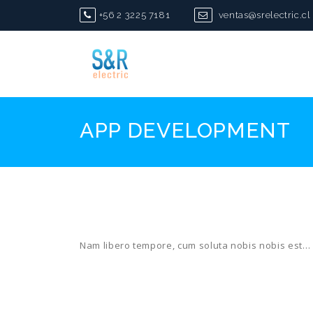
Skip
+56 2 3225 7181
ventas@srelectric.cl
to
content
APP DEVELOPMENT
Nam libero tempore, cum soluta nobis nobis est…