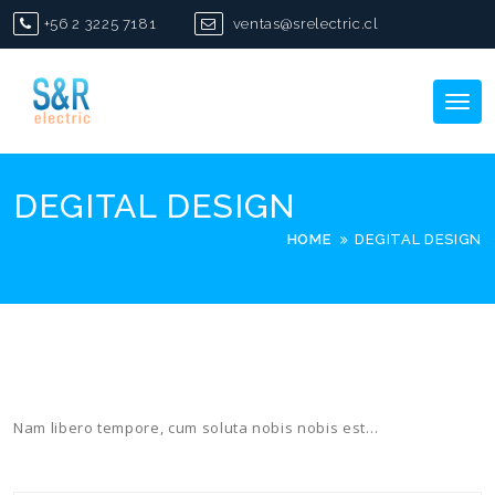
Skip
+56 2 3225 7181
ventas@srelectric.cl
to
content
Tog
nav
DEGITAL DESIGN
HOME
DEGITAL DESIGN
Nam libero tempore, cum soluta nobis nobis est…