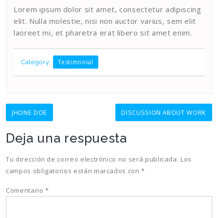
Lorem ipsum dolor sit amet, consectetur adipiscing
elit. Nulla molestie, nisi non auctor varius, sem elit
laoreet mi, et pharetra erat libero sit amet enim.
Testimonial
Category:
Navegación
JHONE DOE
DISCUSSION ABOUT WORK
de
Deja una respuesta
entradas
Tu dirección de correo electrónico no será publicada.
Los
campos obligatorios están marcados con
*
Comentario
*